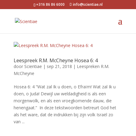
+316 86 86 6000
info@scientiae.nl
Leespreek R.M. McCheyne Hosea 6: 4
door
Scientiae
|
sep 21, 2018
|
Leespreken R.M.
McCheyne
Hosea 6: 4 “Wat zal Ik u doen, o Efraïm! Wat zal Ik u
doen, o Juda! Dewijl uw weldadig­heid is als een
morgenwolk, en als een vroegkomende dauw, die
henengaat.” In deze tekstwoorden betreurt God het
als het ware, dat de indrukken bij zijn volk Israël zo
van ...