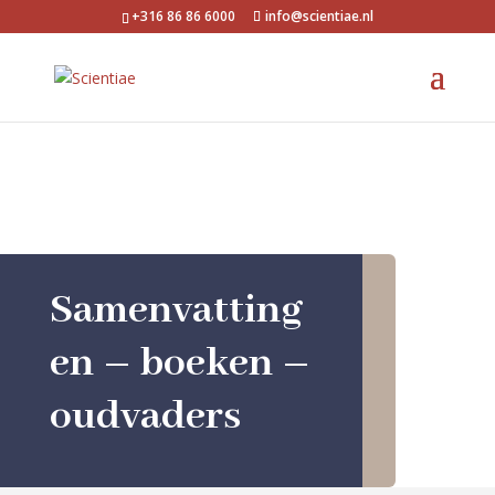
+316 86 86 6000
info@scientiae.nl
Samenvatting
en – boeken –
oudvaders