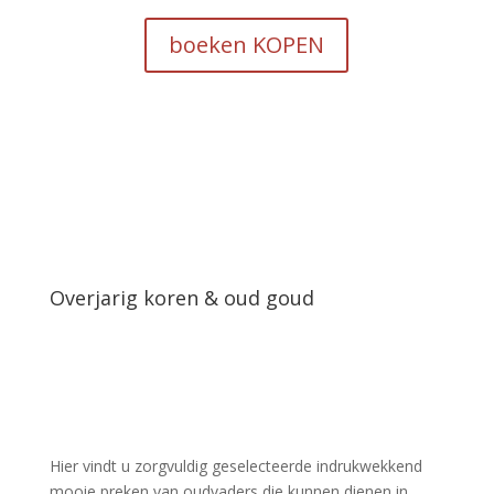
boeken KOPEN
Overjarig koren & oud goud
Levendige leespreken van
oudvaders
Hier vindt u zorgvuldig geselecteerde indrukwekkend
mooie preken van oudvaders die kunnen dienen in