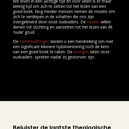
We leven in een jachtige tijd en voor velen is er maar
weinig tijd om zich te zetten tot het lezen van een
goed boek. Nog minder mensen nemen de moeite om
zich te verdiepen in de schatten die ons zijn
overgeleverd door onze oudvaders. De
citaten
willen
dienen tot stichting en aanzetten tot het lezen van dit
‘oude’ goud.
De
samenvattingen
bieden u een handreiking om met
een significant kleinere tijdsinvestering toch de kern
van een goed boek te raken. De
lezingen
laten onze
oudvaders spreken nadat zij gestorven zijn.
Beluister de laatste theologische