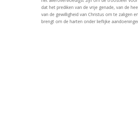
het allerovervloedigst zijn om de troostleer vo
dat het prediken van de vrije genade, van de hee
van de gewilligheid van Christus om te zaligen 
brengt om de harten onder lieflijke aandoeninge