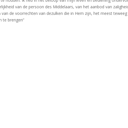
or te houden. Ik heb in het beloop van mijn leven en bediening onderv
rlijkheid van de persoon des Middelaars, van het aanbod van zalighei
en van de voorrechten van dezulken die in Hem zijn, het meest teweeg
n te brengen”