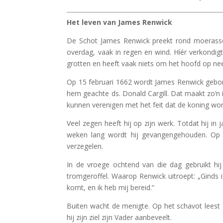
Het leven van James Renwick
De Schot James Renwick preekt rond moerassen
overdag, vaak in regen en wind. Híér verkondigt 
grotten en heeft vaak niets om het hoofd op neer
Op 15 februari 1662 wordt James Renwick geboren.
hem geachte ds. Donald Cargill. Dat maakt zo’n i
kunnen verenigen met het feit dat de koning wor
Veel zegen heeft hij op zijn werk. Totdat hij in
weken lang wordt hij gevangengehouden. Op 1
verzegelen.
In de vroege ochtend van die dag gebruikt hij
tromgeroffel. Waarop Renwick uitroept: „Ginds
komt, en ik heb mij bereid.”
Buiten wacht de menigte. Op het schavot leest
hij zijn ziel zijn Vader aanbeveelt.