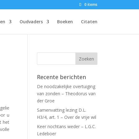
0 items
gen
Oudvaders
Boeken
Citaten
Recente berichten
De noodzakelijke overtuiging
van zonden – Theodorus van
der Groe
gelie
Samenvatting lezing D.L.
oor u
H3/4, art. 1 – Over de vrije wil
t het
Keer nochtans weder – L.G.C.
volle
Ledeboer