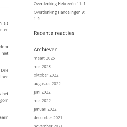
Overdenking Hebreeën 11: 1
Overdenking Handelingen 9:
1-9
n als
en en
Recente reacties
 door
Archieven
 niet
maart 2025
mei 2023
 Drie
oktober 2022
bloed
augustus 2022
juni 2022
s het
degom
mei 2022
januari 2022
aarin
december 2021
november 2021