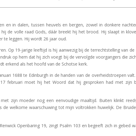
 en in dalen, tussen heuvels en bergen, zowel in donkere nachte
hij de volle raad Gods, dáár breekt hij het brood. Hij slaapt in klov
 te leggen. Hij wordt 26 jaar oud.
 Op 19-jarige leeftijd is hij aanwezig bij de terrechtstelling van de
ndruk op hem dat hij zich voegt bij de vervolgde voorgangers die zich
dt erkend als het hoofd van de Schotse kerk.
 januari 1688 te Edinburgh in de handen van de overheidstroepen valt.
7 februari moet hij het Woord dat hij gesproken had met zijn 
 met zijn moeder nog een eenvoudige maaltijd. Buiten klinkt reed
 is de welkome waarschuwing tot mijn voltrokken huwelijk. De Brui
 Renwick Openbaring 19, zingt Psalm 103 en begeeft zich in gebed w