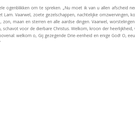
enkele ogenblikken om te spreken. „Nu moet ik van u allen afscheid n
het Lam. Vaarwel, zoete gezelschappen, nachtelijke omzwervingen, k
, zon, maan en sterren en alle aardse dingen. Vaarwel, worstelinge
schavot voor de dierbare Christus. Welkom, kroon der heerlijkheid, 
 bovenal: welkom o, Gij gezegende Drie-eenheid en enige God! O, ee
”