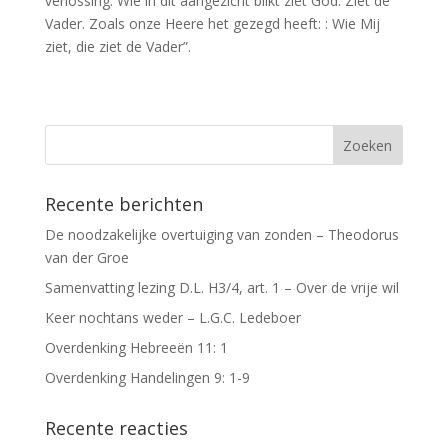
verlossing. Wie in dit aangezicht blikt ziet God. Ziet de
Vader. Zoals onze Heere het gezegd heeft: : Wie Mij
ziet, die ziet de Vader”.
Recente berichten
De noodzakelijke overtuiging van zonden – Theodorus
van der Groe
Samenvatting lezing D.L. H3/4, art. 1 – Over de vrije wil
Keer nochtans weder – L.G.C. Ledeboer
Overdenking Hebreeën 11: 1
Overdenking Handelingen 9: 1-9
Recente reacties