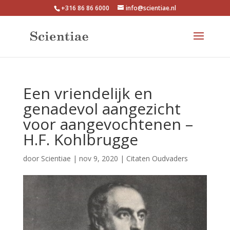
+316 86 86 6000
info@scientiae.nl
Een vriendelijk en
genadevol aangezicht
voor aangevochtenen –
H.F. Kohlbrugge
door
Scientiae
|
nov 9, 2020
|
Citaten Oudvaders