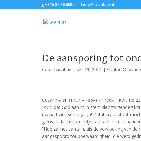
+316 86 86 6000
info@scientiae.nl
De aansporing tot on
door
Scientiae
|
okt 19, 2021
|
Citaten Oudvade
Cesar Malan (1787 – 1864) – Preek 1 Kor. 16: 22
“Ach, dat God aan mijn stem slechts genoeg kra
uw hart zich verbergt. Ja! Dat ik u aanstoot moc
geloven dat het vreselijk is te vallen in de ha
“Hoe zal het dan zijn, als de vervloeking van de 
aangespoord tot boetvaardigheid, die werd ged