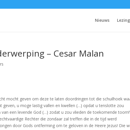
Nieuws
Lezin
derwerping – Cesar Malan
rs
cht mocht geven om deze te laten doordringen tot die schuilhoek wa
ht geven, u moge lastig vallen en kwellen (…) opdat u tenslotte zou
nden van een levende God (…) zodat u zou vlieden de toekomende toorn!
rechtvaardige Rechter die zondaar zal treffen die in de tijd werd
rongen door Gods ontferming om te geloven in de Heere Jezus! Die w