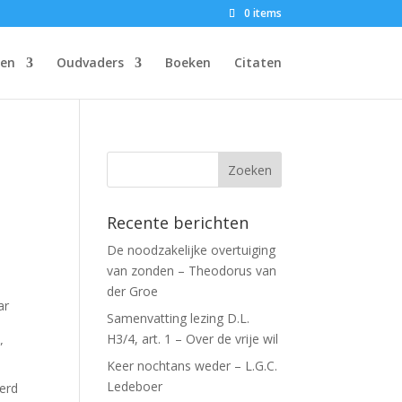
0 items
gen
Oudvaders
Boeken
Citaten
Recente berichten
De noodzakelijke overtuiging
van zonden – Theodorus van
der Groe
ar
Samenvatting lezing D.L.
H3/4, art. 1 – Over de vrije wil
”
Keer nochtans weder – L.G.C.
Ledeboer
erd