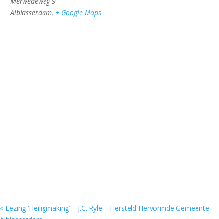
Merwedeweg 9
Alblasserdam
,
+ Google Maps
«
Lezing ‘Heiligmaking’ – J.C. Ryle – Hersteld Hervormde Gemeente