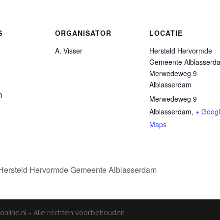
S
ORGANISATOR
LOCATIE
A. Visser
Hersteld Hervormde
Gemeente Alblasserd
Merwedeweg 9
Alblasserdam
0
Merwedeweg 9
Alblasserdam
,
+ Goog
Maps
– Hersteld Hervormde Gemeente Alblasserdam
nline.nl - Alle rechten voorbehouden