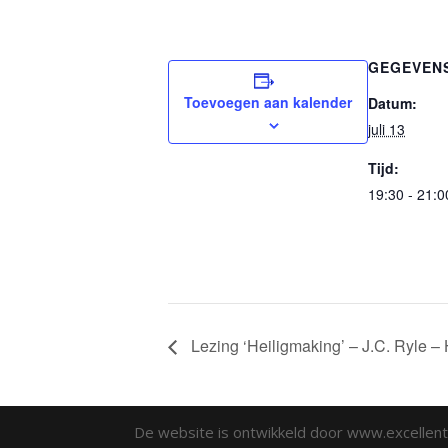
GEGEVEN
Toevoegen aan kalender
Datum:
juli 13
Tijd:
19:30 - 21:0
Lezing ‘Heiligmaking’ – J.C. Ryle 
De website is ontwikkeld door www.excellento