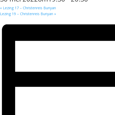
«
Lezing 17 – Christenreis Bunyan
Lezing 19 – Christenreis Bunyan
»