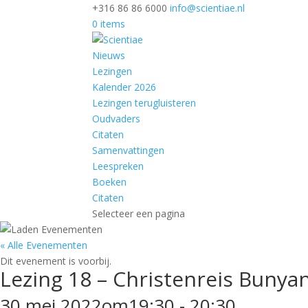
+316 86 86 6000
info@scientiae.nl
0 items
Nieuws
Lezingen
Kalender 2026
Lezingen terugluisteren
Oudvaders
Citaten
Samenvattingen
Leespreken
Boeken
Citaten
Selecteer een pagina
« Alle Evenementen
Dit evenement is voorbij.
Lezing 18 – Christenreis Bunya
30 mei 2022om19:30
-
20:30