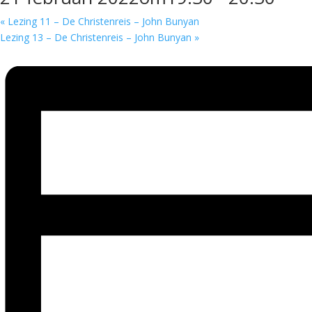
«
Lezing 11 – De Christenreis – John Bunyan
Lezing 13 – De Christenreis – John Bunyan
»