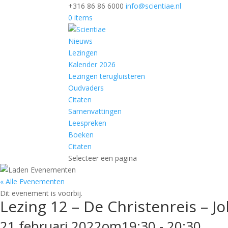
+316 86 86 6000
info@scientiae.nl
0 items
Nieuws
Lezingen
Kalender 2026
Lezingen terugluisteren
Oudvaders
Citaten
Samenvattingen
Leespreken
Boeken
Citaten
Selecteer een pagina
« Alle Evenementen
Dit evenement is voorbij.
Lezing 12 – De Christenreis – 
21 februari 2022om19:30
-
20:30