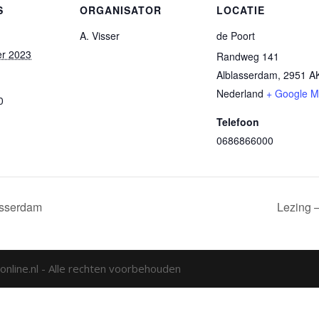
S
ORGANISATOR
LOCATIE
A. Visser
de Poort
er 2023
Randweg 141
Alblasserdam
,
2951 A
Nederland
+ Google 
0
Telefoon
0686866000
asserdam
Lezing 
nline.nl - Alle rechten voorbehouden