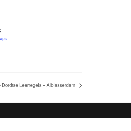
K
Maps
– Dordtse Leerregels – Alblasserdam