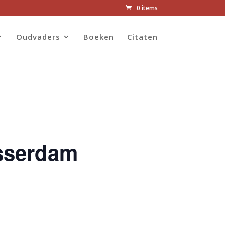
0 items
Oudvaders
Boeken
Citaten
asserdam