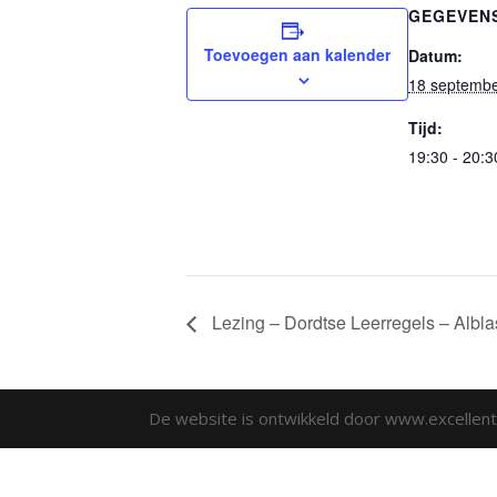
GEGEVEN
Toevoegen aan kalender
Datum:
18 septemb
Tijd:
19:30 - 20:3
Lezing – Dordtse Leerregels – Albl
De website is ontwikkeld door www.excellento