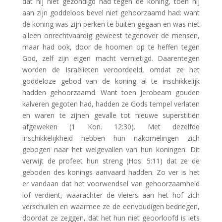
dat hij niet gezondigd had tegen de koning, toen hij
aan zijn goddeloos bevel niet gehoorzaamd had: want
de koning was zijn perken te buiten gegaan en was niet
alleen onrechtvaardig geweest tegenover de mensen,
maar had ook, door de hoornen op te heffen tegen
God, zelf zijn eigen macht vernietigd. Daarentegen
worden de Israëlieten veroordeeld, omdat ze het
goddeloze gebod van de koning al te inschikkelijk
hadden gehoorzaamd. Want toen Jerobeam gouden
kalveren gegoten had, hadden ze Gods tempel verlaten
en waren te zijnen gevalle tot nieuwe superstitiën
afgeweken (1 Kon. 12:30). Met dezelfde
inschikkelijkheid hebben hun nakomelingen zich
gebogen naar het welgevallen van hun koningen. Dit
verwijt de profeet hun streng (Hos. 5:11) dat ze de
geboden des konings aanvaard hadden. Zo ver is het
er vandaan dat het voorwendsel van gehoorzaamheid
lof verdient, waarachter de vleiers aan het hof zich
verschuilen en waarmee ze de eenvoudigen bedriegen,
doordat ze zeggen, dat het hun niet geoorloofd is iets